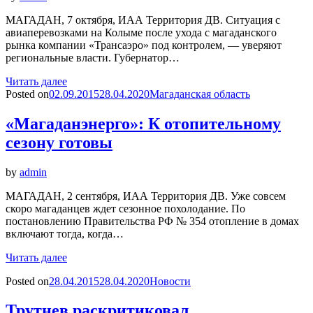
МАГАДАН, 7 октября, ИАА Территория ДВ. Ситуация с
авиаперевозками на Колыме после ухода с магаданского
рынка компании «Трансаэро» под контролем, — уверяют
региональные власти. Губернатор…
Читать далее
Posted on
02.09.2015
28.04.2020
Магаданская область
«Магаданэнерго»: К отопительному
сезону готовы
by
admin
МАГАДАН, 2 сентября, ИАА Территория ДВ. Уже совсем
скоро магаданцев ждет сезонное похолодание. По
постановлению Правительства РФ № 354 отопление в домах
включают тогда, когда…
Читать далее
Posted on
28.04.2015
28.04.2020
Новости
Трутнев раскритиковал