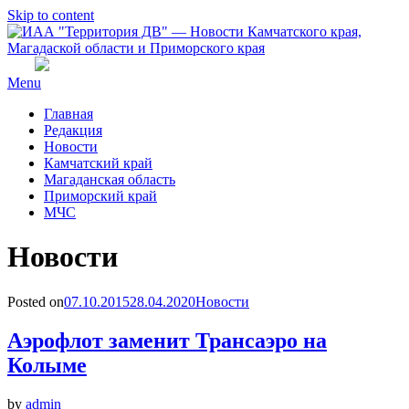
Skip to content
Menu
Главная
Редакция
Новости
Камчатский край
Магаданская область
Приморский край
МЧС
Рубрика
:
Новости
Posted on
07.10.2015
28.04.2020
Новости
Аэрофлот заменит Трансаэро на
Колыме
by
admin