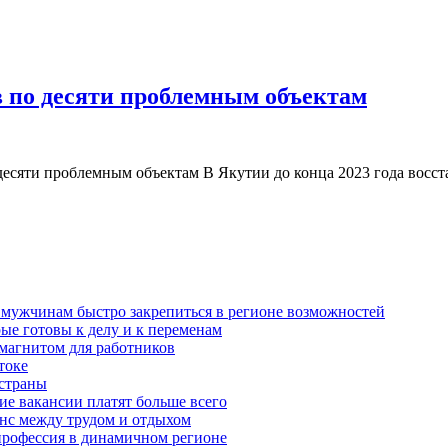
в по десяти проблемным объектам
 десяти проблемным объектам В Якутии до конца 2023 года вос
т мужчинам быстро закрепиться в регионе возможностей
ые готовы к делу и к переменам
 магнитом для работников
токе
 страны
ие вакансии платят больше всего
ланс между трудом и отдыхом
 профессия в динамичном регионе