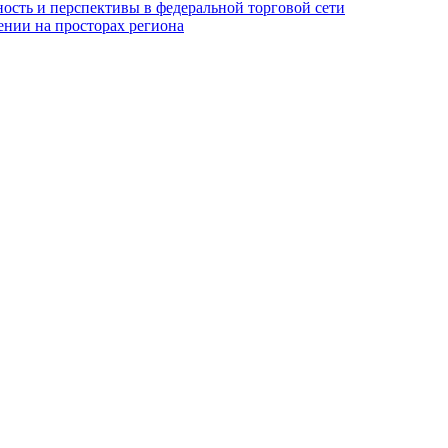
ность и перспективы в федеральной торговой сети
ении на просторах региона