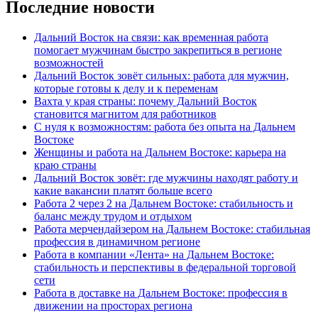
Последние новости
Дальний Восток на связи: как временная работа
помогает мужчинам быстро закрепиться в регионе
возможностей
Дальний Восток зовёт сильных: работа для мужчин,
которые готовы к делу и к переменам
Вахта у края страны: почему Дальний Восток
становится магнитом для работников
С нуля к возможностям: работа без опыта на Дальнем
Востоке
Женщины и работа на Дальнем Востоке: карьера на
краю страны
Дальний Восток зовёт: где мужчины находят работу и
какие вакансии платят больше всего
Работа 2 через 2 на Дальнем Востоке: стабильность и
баланс между трудом и отдыхом
Работа мерчендайзером на Дальнем Востоке: стабильная
профессия в динамичном регионе
Работа в компании «Лента» на Дальнем Востоке:
стабильность и перспективы в федеральной торговой
сети
Работа в доставке на Дальнем Востоке: профессия в
движении на просторах региона