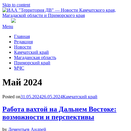
Skip to content
Menu
Главная
Редакция
Новости
Камчатский край
Магаданская область
Приморский край
МЧС
Месяц
:
Май 2024
Posted on
31.05.2024
26.05.2024
Камчатский край
Работа вахтой на Дальнем Востоке:
возможности и перспективы
by
Дементьев Андрей