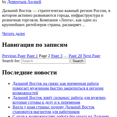
by
Дементьев Андрей
Дальний Восток — стратегически важный регион России, в
котором активно развиваются города, инфраструктура и
розничная торговля. Компания «Лента», как один из
крупнейших ритейлеров страны, расширяет…
Читать далее
Навигация по записям
Previous Page
Page
1
Page
2
Page
3
…
Page
20
Next Page
Search for:
Search
Последние новости
Дальний Восток на связи: как временная работа
помогает мужчинам быстро закрепиться в регионе
возможностей
Дальний Восток зовёт сильных: работа для мужчин,
которые готовы к делу и к переменам
Вахта у края страны: почему Дальний Восток
становится магнитом для работников
С нуля к возможностям: работа без опыта на Дальнем