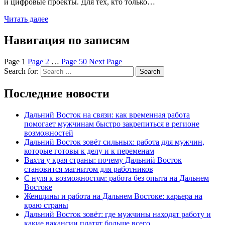
и цифровые проекты. Для тех, кто только…
Читать далее
Навигация по записям
Page
1
Page
2
…
Page
50
Next Page
Search for:
Search
Последние новости
Дальний Восток на связи: как временная работа
помогает мужчинам быстро закрепиться в регионе
возможностей
Дальний Восток зовёт сильных: работа для мужчин,
которые готовы к делу и к переменам
Вахта у края страны: почему Дальний Восток
становится магнитом для работников
С нуля к возможностям: работа без опыта на Дальнем
Востоке
Женщины и работа на Дальнем Востоке: карьера на
краю страны
Дальний Восток зовёт: где мужчины находят работу и
какие вакансии платят больше всего