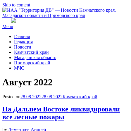
Skip to content
Menu
Главная
Редакция
Новости
Камчатский край
Магаданская область
Приморский край
МЧС
Месяц
:
Август 2022
Posted on
28.08.2022
28.08.2022
Камчатский край
На Дальнем Востоке ликвидировали
все лесные пожары
by
Дементьев Андрей