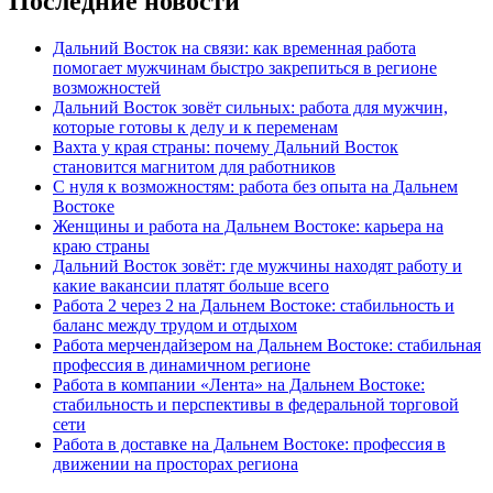
Последние новости
Дальний Восток на связи: как временная работа
помогает мужчинам быстро закрепиться в регионе
возможностей
Дальний Восток зовёт сильных: работа для мужчин,
которые готовы к делу и к переменам
Вахта у края страны: почему Дальний Восток
становится магнитом для работников
С нуля к возможностям: работа без опыта на Дальнем
Востоке
Женщины и работа на Дальнем Востоке: карьера на
краю страны
Дальний Восток зовёт: где мужчины находят работу и
какие вакансии платят больше всего
Работа 2 через 2 на Дальнем Востоке: стабильность и
баланс между трудом и отдыхом
Работа мерчендайзером на Дальнем Востоке: стабильная
профессия в динамичном регионе
Работа в компании «Лента» на Дальнем Востоке:
стабильность и перспективы в федеральной торговой
сети
Работа в доставке на Дальнем Востоке: профессия в
движении на просторах региона