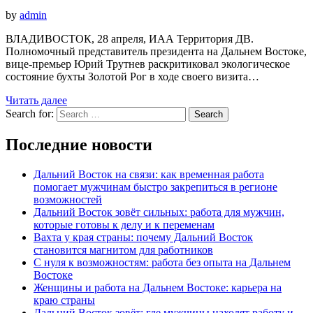
by
admin
ВЛАДИВОСТОК, 28 апреля, ИАА Территория ДВ.
Полномочный представитель президента на Дальнем Востоке,
вице-премьер Юрий Трутнев раскритиковал экологическое
состояние бухты Золотой Рог в ходе своего визита…
Читать далее
Search for:
Search
Последние новости
Дальний Восток на связи: как временная работа
помогает мужчинам быстро закрепиться в регионе
возможностей
Дальний Восток зовёт сильных: работа для мужчин,
которые готовы к делу и к переменам
Вахта у края страны: почему Дальний Восток
становится магнитом для работников
С нуля к возможностям: работа без опыта на Дальнем
Востоке
Женщины и работа на Дальнем Востоке: карьера на
краю страны
Дальний Восток зовёт: где мужчины находят работу и