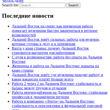
Читать далее
Search for:
Search
Последние новости
Дальний Восток на связи: как временная работа
помогает мужчинам быстро закрепиться в регионе
возможностей
Дальний Восток зовёт сильных: работа для мужчин,
которые готовы к делу и к переменам
Вахта у края страны: почему Дальний Восток
становится магнитом для работников
С нуля к возможностям: работа без опыта на Дальнем
Востоке
Женщины и работа на Дальнем Востоке: карьера на
краю страны
Дальний Восток зовёт: где мужчины находят работу и
какие вакансии платят больше всего
Работа 2 через 2 на Дальнем Востоке: стабильность и
баланс между трудом и отдыхом
Работа мерчендайзером на Дальнем Востоке: стабильная
профессия в динамичном регионе
Работа в компании «Лента» на Дальнем Востоке:
стабильность и перспективы в федеральной торговой